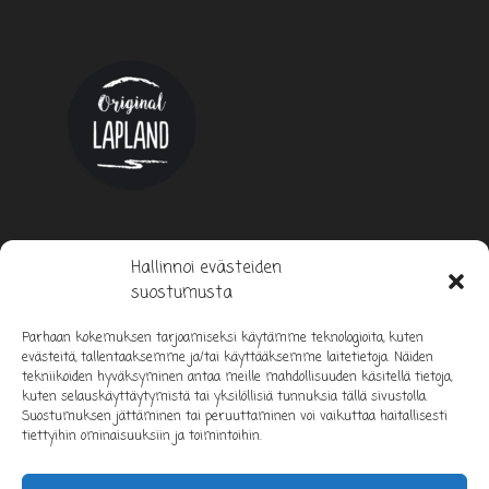
Hallinnoi evästeiden
suostumusta
Parhaan kokemuksen tarjoamiseksi käytämme teknologioita, kuten
evästeitä, tallentaaksemme ja/tai käyttääksemme laitetietoja. Näiden
tekniikoiden hyväksyminen antaa meille mahdollisuuden käsitellä tietoja,
kuten selauskäyttäytymistä tai yksilöllisiä tunnuksia tällä sivustolla.
Suostumuksen jättäminen tai peruuttaminen voi vaikuttaa haitallisesti
tiettyihin ominaisuuksiin ja toimintoihin.