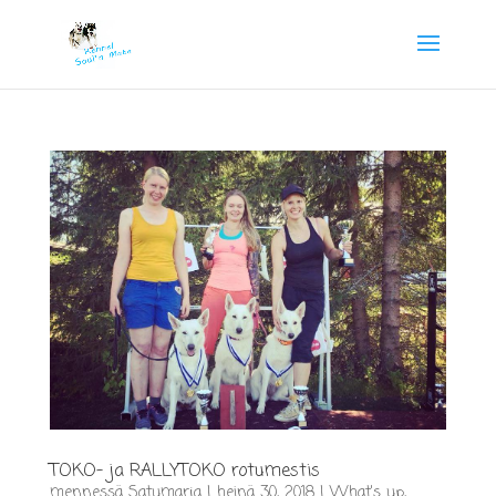
TOKO- ja RALLYTOKO rotumestis
mennessä
Satumarja
|
heinä 30, 2018
|
What's up
,