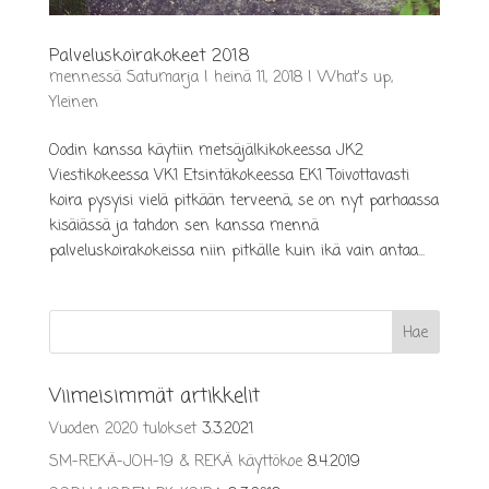
Palveluskoirakokeet 2018
mennessä
Satumarja
|
heinä 11, 2018
|
What's up
,
Yleinen
Oodin kanssa käytiin metsäjälkikokeessa JK2
Viestikokeessa VK1 Etsintäkokeessa EK1 Toivottavasti
koira pysyisi vielä pitkään terveenä, se on nyt parhaassa
kisäiässä ja tahdon sen kanssa mennä
palveluskoirakokeissa niin pitkälle kuin ikä vain antaa...
Viimeisimmät artikkelit
Vuoden 2020 tulokset
3.3.2021
SM-REKÄ-JOH-19 & REKÄ käyttökoe
8.4.2019