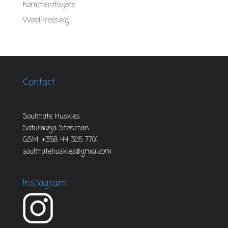
Kommenttisyöte
WordPress.org
Contact
Soulmate Huskies
Satumarja Stenman
GSM. +358 44 305 7701
soulmatehuskies@gmail.com
Instagram