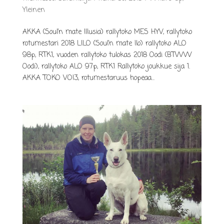
Yleinen
AKKA (Soul’n mate Illusia) rallytoko MES HYV, rallytoko
rotumestari 2018 LILO (Soul’n mate Ilo) rallytoko ALO
98p, RTK1, vuoden rallytoko tulokas 2018 Oodi (BTWW
Oodi), rallytoko ALO 97p, RTK1 Rallytoko joukkue sija 1.
AKKA TOKO VOI3, rotumestaruus hopeaa...