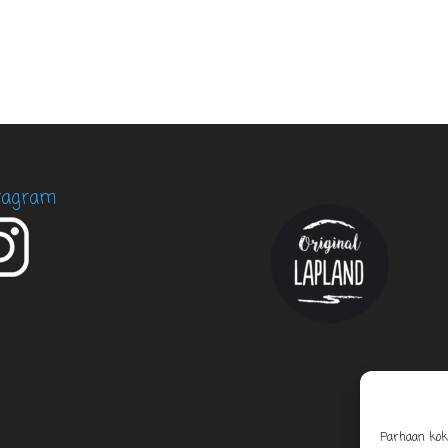
tagram
Parhaan kok