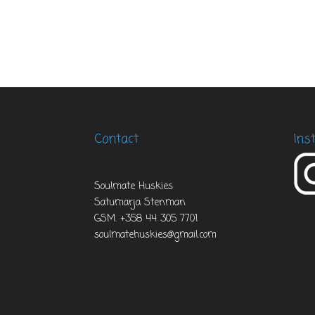
Contact
Ins
Soulmate Huskies
Satumarja Stenman
GSM. +358 44 305 7701
soulmatehuskies@gmail.com