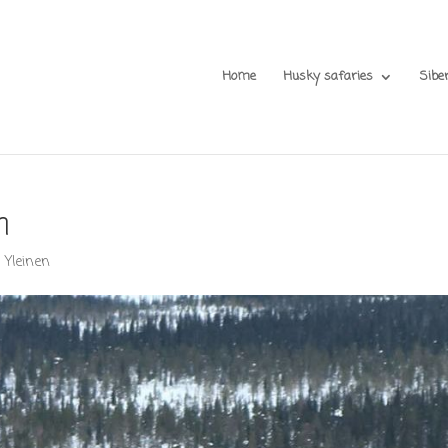
Home
Husky safaries
Sibe
m
,
Yleinen