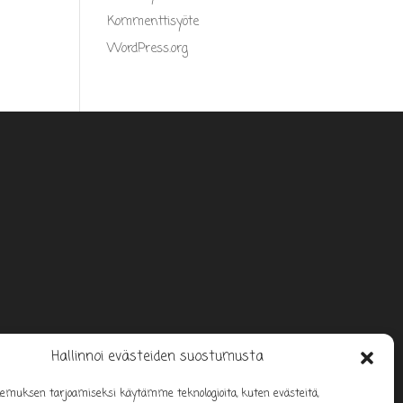
Kommenttisyöte
WordPress.org
Hallinnoi evästeiden suostumusta
emuksen tarjoamiseksi käytämme teknologioita, kuten evästeitä,