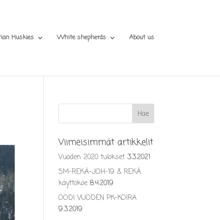
rian Huskies
White shepherds
About us
Viimeisimmät artikkelit
Vuoden 2020 tulokset
3.3.2021
SM-REKÄ-JOH-19 & REKÄ
käyttökoe
8.4.2019
OODI VUODEN PK-KOIRA
9.3.2019