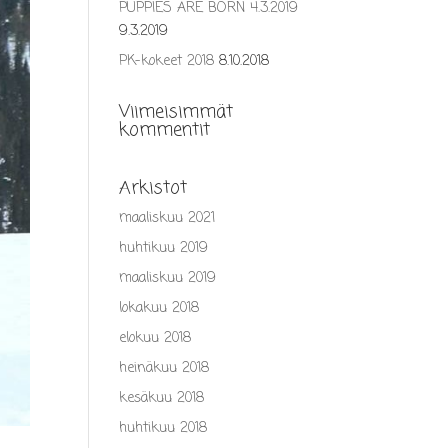
PUPPIES ARE BORN 4.3.2019
9.3.2019
PK-kokeet 2018
8.10.2018
Viimeisimmät
kommentit
Arkistot
maaliskuu 2021
huhtikuu 2019
maaliskuu 2019
lokakuu 2018
elokuu 2018
heinäkuu 2018
kesäkuu 2018
huhtikuu 2018