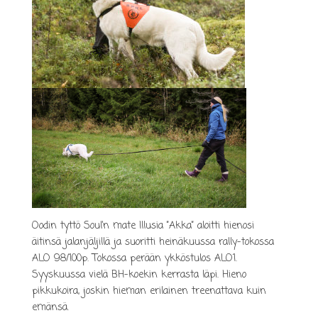
Oodin tyttö Soul’n mate Illusia ”Akka” aloitti hienosi
äitinsä jalanjäljillä ja suoritti heinäkuussa rally-tokossa
ALO 98/100p. Tokossa perään ykköstulos ALO1.
Syyskuussa vielä BH-koekin kerrasta läpi. Hieno
pikkukoira, joskin hieman erilainen treenattava kuin
emänsä.