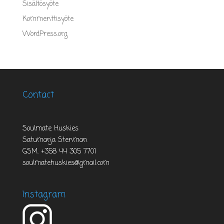
Sisältösyöte
Kommenttisyöte
WordPress.org
Contact
Soulmate Huskies
Satumarja Stenman
GSM. +358 44 305 7701
soulmatehuskies@gmail.com
Instagram