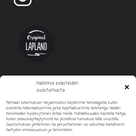
Hallinnoi evästeiden
suostumusta
Parhaan kokemuksen tarjoamiseksi käytämme teknologioita, kuten
evästeitä, tallentaaksemme ja/tai käyttääksemme laitetietoja. Näiden
tekniikoiden hyväksyminen antaa meille mahdollisuuden käsitellä tietoja,
kuten selauskäyttäytymistä tai yksilöllisiä tunnuksia tällä sivustolla.
Suostumuksen jättäminen tai peruuttaminen voi vaikuttaa haitallisesti
tiettyihin ominaisuuksiin ja toimintoihin.