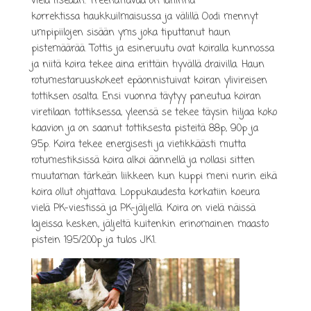
vielä itseään. Treenattavaa on lähinnä
korrektissa haukkuilmaisussa ja välillä Oodi mennyt
umpipiilojen sisään yms joka tiputtanut haun
pistemäärää. Tottis ja esineruutu ovat koiralla kunnossa
ja niitä koira tekee aina erittäin hyvällä draivilla. Haun
rotumestaruuskokeet epäonnistuivat koiran ylivireisen
tottiksen osalta. Ensi vuonna täytyy paneutua koiran
viretilaan tottiksessa, yleensä se tekee täysin hiljaa koko
kaavion ja on saanut tottiksesta pisteitä 88p, 90p ja
95p. Koira tekee energisesti ja vietikkäästi mutta
rotumestiksissä koira alkoi äännellä ja nollasi sitten
muutaman tärkeän liikkeen kun kuppi meni nurin eikä
koira ollut ohjattava. Loppukaudesta korkatiin koeura
vielä PK-viestissä ja PK-jäljellä. Koira on vielä näissä
lajeissa kesken, jäljeltä kuitenkin erinomainen maasto
pistein 195/200p ja tulos JK1.