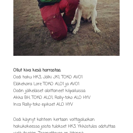
Ollut kiva kesä harrastaa.
Oodi haku HK3, Jälki JK1, TOKO AVO1
Eläkekoira Lore TOKO ALO1 ja AVO1
Oodin jälkeläiset aloittaneet kilpailuissa:
Akka BH, TOKO ALO1, Rally-toko ALO HYV
Inca Rally-toko epikset ALO HYV
Oodi käynyt kahteen kertaan voittajaluokan
hakukokeessa joista tulokset HK3. Ykköstulos odotuttaa