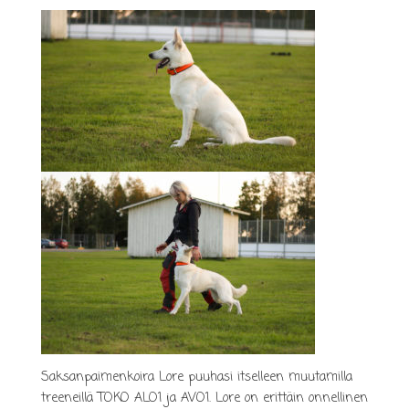
Saksanpaimenkoira Lore puuhasi itselleen muutamilla
treeneillä TOKO ALO1 ja AVO1. Lore on erittäin onnellinen